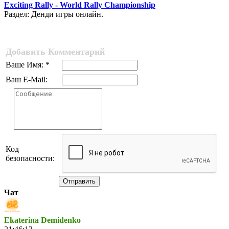
Exciting Rally - World Rally Championship
Раздел: Денди игры онлайн.
Добавить Комментарий
Ваше Имя: *
Ваш E-Mail:
Код
безопасности:
Отправить
Чат
Ekaterina Demidenko