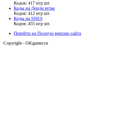
Кодов: 417 игр шт.
Коды на Денди игры
Кодов: 412 игр шт.
Матвей2014
Коды на SNES
21:03:53
Кодов: 455 игр шт.
Николай Фефелов
Перейти на Полную версию сайта
,
Так а на какой консоли она?
Copyright - OKgamer.ru
Николай Фефелов
20:59:47
Матвей2014
,
Chrono Trigger RUS
.
Матвей2014
20:37:14
Николай Фефелов
,
А какую игру вы хотели добавить? Я могу. добавить