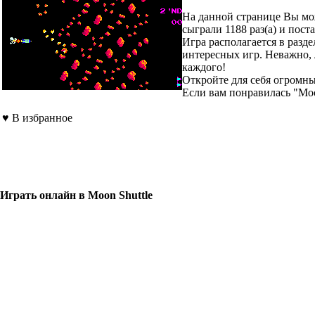
На данной странице Вы мож
сыграли 1188 раз(а) и пос
Игра располагается в разд
интересных игр. Неважно, л
каждого!
Откройте для себя огромн
Если вам понравилась "Moon
♥
В избранное
Играть онлайн в Moon Shuttle