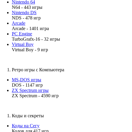
Nintendo 64
N64 - 443 игры
Nintendo DS
NDS - 478 игр
Arcade
Arcade - 1401 игра
PC Engine
TurboGrafx-16 - 32 игры
Virtual Boy
Virtual Boy - 9 игр
Ретро игры с Компьютера
MS-DOS игры
DOS - 1147 игр
ZX Spectrum игры
ZX Spectrum - 4590 игр
Коды и секреты
Коды на Сегу
Кодов для 417 игр