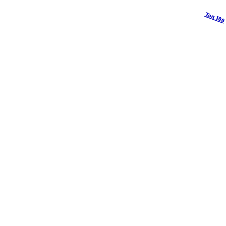
Топ 100