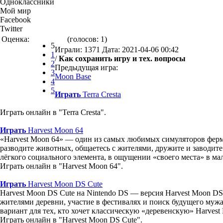
Одноклассники
Мой мир
Facebook
Twitter
Оценка:
(голосов:
1
)
5
Играли: 1371 Дата:
2021-04-06 00:42
1
/
Как сохранить игру и тех. вопросы
2
Предыдущая игра:
3
Moon Base
4
5
Играть
Terra Cresta
Играть онлайн в "Terra Cresta".
Играть
Harvest Moon 64
«Harvest Moon 64» — один из самых любимых симуляторов ферм
разводите животных, общаетесь с жителями, дружите и заводите
лёгкого социального элемента, в ощущении «своего места» в ма
Играть онлайн в "Harvest Moon 64".
Играть
Harvest Moon DS Cute
Harvest Moon DS Cute на Nintendo DS — версия Harvest Moon DS,
жителями деревни, участие в фестивалях и поиск будущего муж
вариант для тех, кто хочет классическую «деревенскую» Harves
Играть онлайн в "Harvest Moon DS Cute".