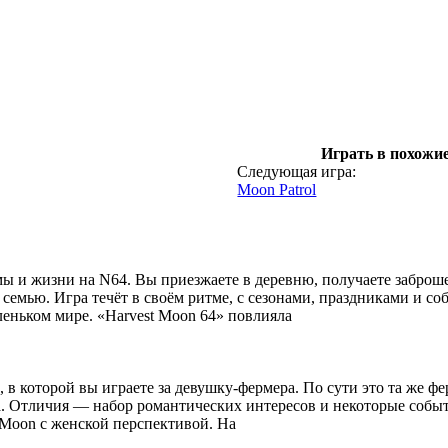
Играть в похожи
Следующая игра:
Moon Patrol
ы и жизни на N64. Вы приезжаете в деревню, получаете заброш
 семью. Игра течёт в своём ритме, с сезонами, праздниками и с
леньком мире. «Harvest Moon 64» повлияла
 в которой вы играете за девушку‑фермера. По сути это та же ф
а. Отличия — набор романтических интересов и некоторые событ
t Moon с женской перспективой. На