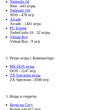
Nintendo 64
N64 - 443 игры
Nintendo DS
NDS - 478 игр
Arcade
Arcade - 1401 игра
PC Engine
TurboGrafx-16 - 32 игры
Virtual Boy
Virtual Boy - 9 игр
Ретро игры с Компьютера
MS-DOS игры
DOS - 1147 игр
ZX Spectrum игры
ZX Spectrum - 4590 игр
Коды и секреты
Коды на Сегу
Кодов для 417 игр