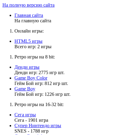
На полную версию сайта
Главная сайта
На главную сайта
Онлайн игры:
HTML5 игры
Всего игр: 2 игры
Ретро игры на 8 bit:
Денди игры
Денди игр: 2775 игр шт.
Game Boy Color
Гейм Бой игр: 812 игр шт.
Game Boy
Гейм Бой игр: 1226 игр шт.
Ретро игры на 16-32 bit:
Сега игры
Сега - 1901 игра
Супер Нинтендо игры
SNES - 1788 игр