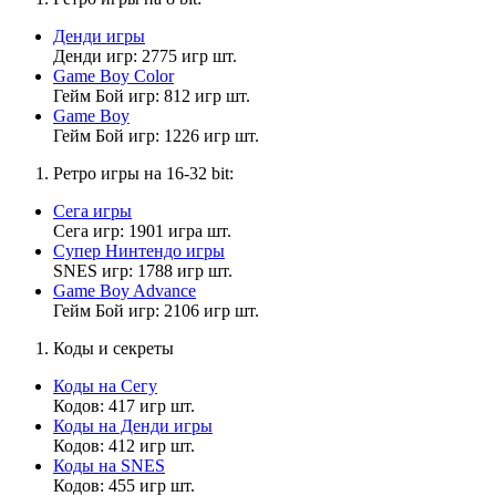
Дэволюциский
22:16:52
Денди игры
Денди игр: 2775 игр шт.
А ладно. Я спать.
Game Boy Color
Гейм Бой игр: 812 игр шт.
Game Boy
Гейм Бой игр: 1226 игр шт.
Матвей2014
22:14:52
Ретро игры на 16-32 bit:
Дэволюциский
,
Сега игры
Где? Почему?
Сега игр: 1901 игра шт.
Супер Нинтендо игры
SNES игр: 1788 игр шт.
Game Boy Advance
Дэволюциский
Гейм Бой игр: 2106 игр шт.
22:13:11
Коды и секреты
Скука.
Коды на Сегу
Кодов: 417 игр шт.
Коды на Денди игры
Дэволюциский
Кодов: 412 игр шт.
22:02:42
Коды на SNES
Кодов: 455 игр шт.