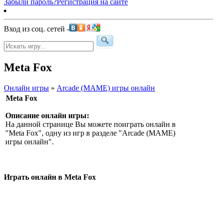
Забыли пароль?
Регистрация на сайте
Вход из соц. сетей -
Meta Fox
Онлайн игры
»
Arcade (MAME) игры онлайн
Meta Fox
Описание онлайн игры:
На данной странице Вы можете поиграть онлайн в
"Meta Fox", одну из игр в разделе "Arcade (MAME)
игры онлайн".
Играть онлайн в Meta Fox