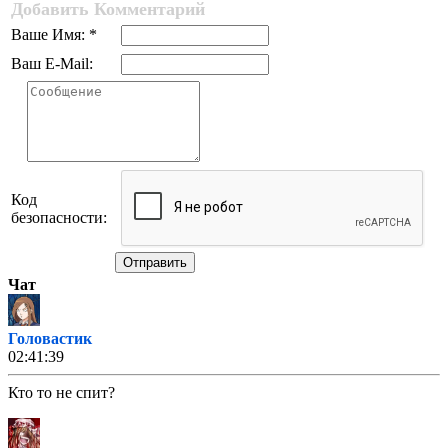
Добавить Комментарий
Ваше Имя: *
Ваш E-Mail:
Код
безопасности:
Отправить
Чат
Головастик
02:41:39
Кто то не спит?