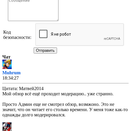
Код
безопасности:
Отправить
Чат
Muhrum
18:34:27
Цитата: Матвей2014
Мой обзор всё ещё проходит модерацию.. уже странно.
Просто Админ еще не смотрел обзор, возмжоно. Это не
значит, что он читает его столько времени. У меня тоже как-то
однажды долго модерировался.