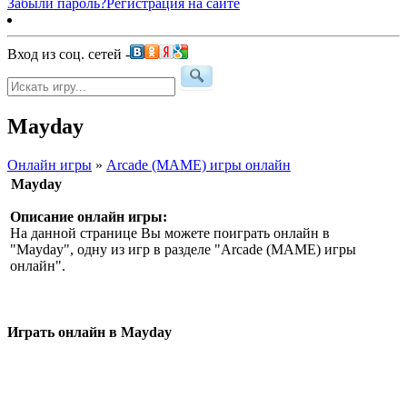
Забыли пароль?
Регистрация на сайте
Вход из соц. сетей -
Mayday
Онлайн игры
»
Arcade (MAME) игры онлайн
Mayday
Описание онлайн игры:
На данной странице Вы можете поиграть онлайн в
"Mayday", одну из игр в разделе "Arcade (MAME) игры
онлайн".
Играть онлайн в Mayday