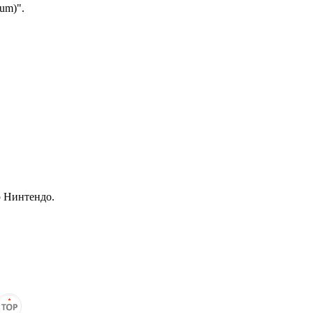
rum)".
ер Нинтендо.