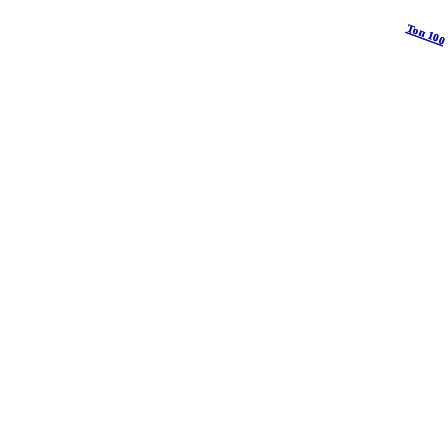
Топ 100