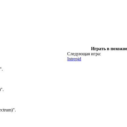
Играть в похожи
Следующая игра:
Intrepid
".
".
ectrum)".