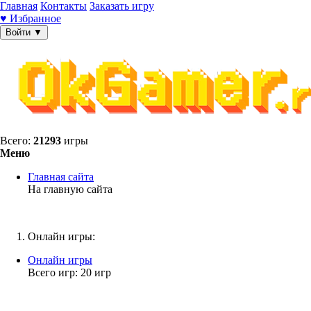
Главная
Контакты
Заказать игру
♥ Избранное
Войти ▼
Всего:
21293
игры
Меню
Главная сайта
На главную сайта
Онлайн игры:
Онлайн игры
Всего игр: 20 игр