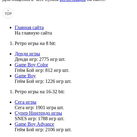
Muhrum
19:44:44
Главная сайта
Так нигде не смог найти саундтреки к игре Commander Keen
На главную сайта
10: Mirror Menace
Ретро игры на 8 bit:
Денди игры
Николай Фефелов
Денди игр: 2775 игр шт.
19:41:07
Game Boy Color
Гейм Бой игр: 812 игр шт.
Цитата: Muhrum
Game Boy
Гейм Бой игр: 1226 игр шт.
Ретро игры на 16-32 bit:
Извините, пожалуйста, перепутал с теми, что были до
установления аватара, наиболее ранними при регистрации.
Сега игры
Сега игр: 1901 игра шт.
Супер Нинтендо игры
SNES игр: 1788 игр шт.
Muhrum
Game Boy Advance
19:34:53
Гейм Бой игр: 2106 игр шт.