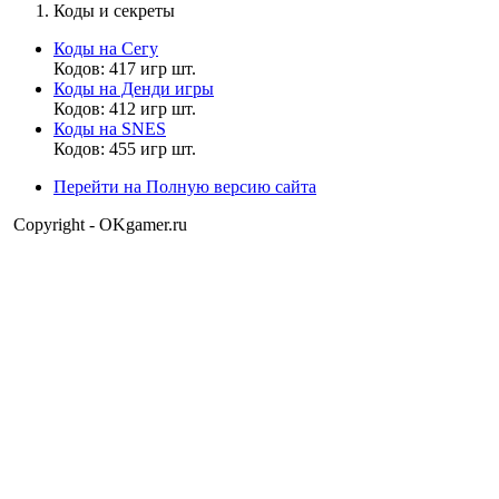
Цитата: Николай Фефелов
Коды и секреты
Да, парочка отзывов была!
Коды на Сегу
Кодов: 417 игр шт.
Но как вы определили, что это я. Ведь псевдоним Мухрум я
Коды на Денди игры
взял только при регистрации. Как гость я заходил под другим
Кодов: 412 игр шт.
именем.
Коды на SNES
Кодов: 455 игр шт.
Перейти на Полную версию сайта
Дэволюциский
19:31:01
Copyright - OKgamer.ru
Николай Фефелов
,
Не знаю, просто спросил по приколу.
Николай Фефелов
19:30:53
Цитата: Muhrum
Помню, вроде перед регистрацией оставил несколько
комментов, а вот что раньше было - не помню.