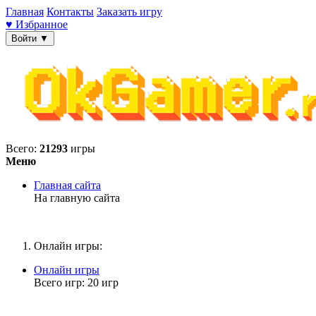
Главная
Контакты
Заказать игру
♥ Избранное
Войти ▼
Всего:
21293
игры
Меню
Главная сайта
На главную сайта
Онлайн игры:
Онлайн игры
Всего игр: 20 игр