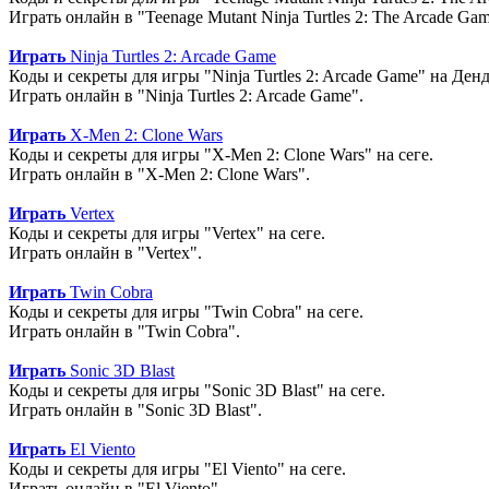
Играть онлайн в "Teenage Mutant Ninja Turtles 2: The Arcade Gam
Играть
Ninja Turtles 2: Arcade Game
Коды и секреты для игры "Ninja Turtles 2: Arcade Game" на Денд
Играть онлайн в "Ninja Turtles 2: Arcade Game".
Играть
X-Men 2: Clone Wars
Коды и секреты для игры "X-Men 2: Clone Wars" на сеге.
Играть онлайн в "X-Men 2: Clone Wars".
Играть
Vertex
Коды и секреты для игры "Vertex" на сеге.
Играть онлайн в "Vertex".
Играть
Twin Cobra
Коды и секреты для игры "Twin Cobra" на сеге.
Играть онлайн в "Twin Cobra".
Играть
Sonic 3D Blast
Коды и секреты для игры "Sonic 3D Blast" на сеге.
Играть онлайн в "Sonic 3D Blast".
Играть
El Viento
Коды и секреты для игры "El Viento" на сеге.
Играть онлайн в "El Viento".