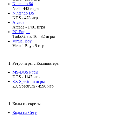
Nintendo 64
N64 - 443 игры
Nintendo DS
NDS - 478 игр
Arcade
Arcade - 1401 игра
PC Engine
TurboGrafx-16 - 32 игры
Virtual Boy
Virtual Boy - 9 игр
Ретро игры с Компьютера
MS-DOS игры
DOS - 1147 игр
ZX Spectrum игры
ZX Spectrum - 4590 игр
Коды и секреты
Коды на Сегу