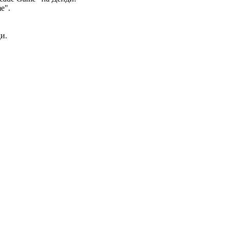
e".
и.