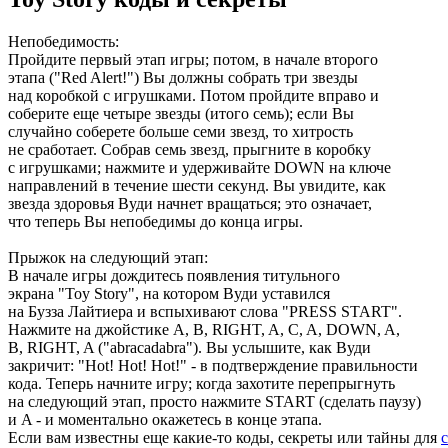
Непобедимость:
Пройдите первый этап игры; потом, в начале второго
этапа ("Red Alert!") Вы должны собрать три звезды
над коробкой с игрушками. Потом пройдите вправо и
соберите еще четыре звезды (итого семь); если Вы
случайно соберете больше семи звезд, то хитрость
не сработает. Собрав семь звезд, прыгните в коробку
с игрушками; нажмите и удерживайте DOWN на ключе
направлений в течение шести секунд. Вы увидите, как
звезда здоровья Вуди начнет вращаться; это означает,
что теперь Вы непобедимы до конца игры.
Прыжок на следующий этап:
В начале игры дождитесь появления титульного
экрана "Toy Story", на котором Вуди уставился
на Бузза Лайтиера и вспыхивают слова "PRESS START".
Нажмите на джойстике A, B, RIGHT, A, C, A, DOWN, A,
B, RIGHT, A ("abracadabra"). Вы услышите, как Вуди
закричит: "Hot! Hot! Hot!" - в подтверждение правильности
кода. Теперь начните игру; когда захотите перепрыгнуть
на следующий этап, просто нажмите START (сделать паузу)
и A - и моментально окажетесь в конце этапа.
Если вам известны еще какие-то коды, секреты или тайны для