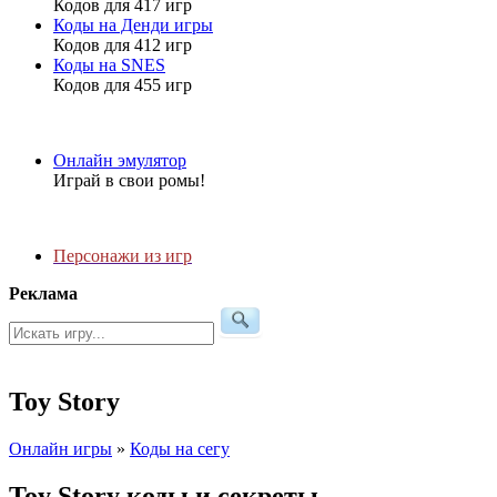
Кодов для 417 игр
Коды на Денди игры
Кодов для 412 игр
Коды на SNES
Кодов для 455 игр
Онлайн эмулятор
Играй в свои ромы!
Персонажи из игр
Реклама
Toy Story
Онлайн игры
»
Коды на сегу
Toy Story коды и секреты