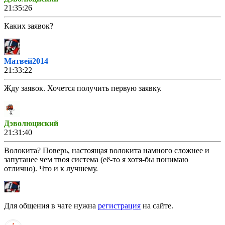
21:35:26
Каких заявок?
Матвей2014
21:33:22
Жду заявок. Хочется получить первую заявку.
Дэволюциский
21:31:40
Волокита? Поверь, настоящая волокита намного сложнее и
запутанее чем твоя система (её-то я хотя-бы понимаю
отлично). Что и к лучшему.
Матвей2014
Для общения в чате нужна
регистрация
на сайте.
21:29:42