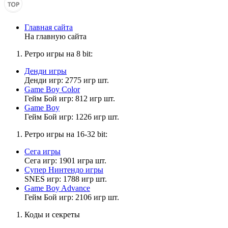
У меня все продумано до мелочей . яде буду щий юрист. Да ,
кому-то это может показаться волокитой , но это для
безопасности.
Главная сайта
На главную сайта
Ретро игры на 8 bit:
Матвей2014
21:28:02
Денди игры
Денди игр: 2775 игр шт.
Также вам надо будет ознакомиться с правилами поведения
Game Boy Color
доверенных лиц. Главное правило: не пересылать архив и не
Гейм Бой игр: 812 игр шт.
разглашать на него пароль третьим лицам. Также каждому
Game Boy
такому человеку я выдам личный архив. С файлами
Гейм Бой игр: 1226 игр шт.
специальной карточки , доверенности и т.д.
Ретро игры на 16-32 bit:
Сега игры
Дэволюциский
Сега игр: 1901 игра шт.
21:26:59
Супер Нинтендо игры
SNES игр: 1788 игр шт.
Ого. А, ну я верю, что доверие накапливается со временем.
Game Boy Advance
Так что поживём - увидим!
Гейм Бой игр: 2106 игр шт.
Коды и секреты