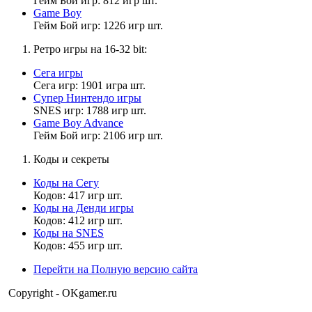
Гейм Бой игр: 812 игр шт.
чат опять стынет
Game Boy
Гейм Бой игр: 1226 игр шт.
Ретро игры на 16-32 bit:
Матвей2014
13:14:42
Сега игры
Сега игр: 1901 игра шт.
MrDoomBringer , может мир...?
Супер Нинтендо игры
SNES игр: 1788 игр шт.
Game Boy Advance
Гейм Бой игр: 2106 игр шт.
Muhrum
13:03:48
Коды и секреты
Kirill tirex
Коды на Сегу
,
давно вас не было в комментах.
Кодов: 417 игр шт.
Коды на Денди игры
Кодов: 412 игр шт.
Коды на SNES
Матвей2014
Кодов: 455 игр шт.
12:59:34
Перейти на Полную версию сайта
по всей видимости , я для него оказался аномалией. для него
Copyright - OKgamer.ru
аномалия что пацан не играет в подобные игры.