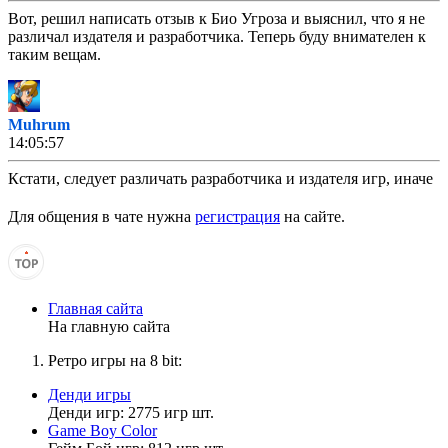
Вот, решил написать отзыв к Био Угроза и выяснил, что я не
различал издателя и разработчика. Теперь буду внимателен к
таким вещам.
Muhrum
14:05:57
Кстати, следует различать разработчика и издателя игр, иначе
может возникнуть путаница и непонимание у меня
относительно игр Коммандер Кин, Био Угроза.
Для общения в чате нужна
регистрация
на сайте.
Матвей2014
13:53:46
Главная сайта
На главную сайта
ЛЮДИ! куда все подевались???
Ретро игры на 8 bit:
Денди игры
Матвей2014
Денди игр: 2775 игр шт.
13:21:02
Game Boy Color