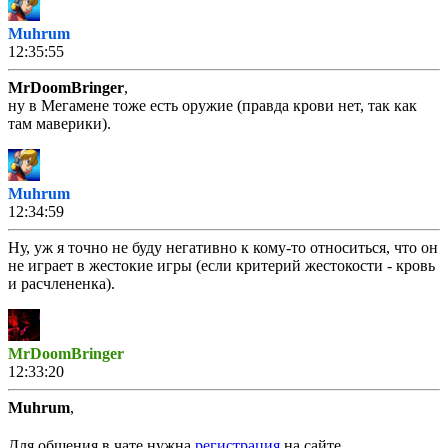
Muhrum
12:35:55
MrDoomBringer
,
ну в Мегамене тоже есть оружие (правда крови нет, так как
там маверики).
Muhrum
12:34:59
Ну, уж я точно не буду негативно к кому-то относиться, что он
не играет в жестокие игры (если критерий жестокости - кровь
и расчлененка).
MrDoomBringer
12:33:20
Muhrum
,
для него это все игры где есть кровь или оружие или бабайки
Для общения в чате нужна
регистрация
на сайте.