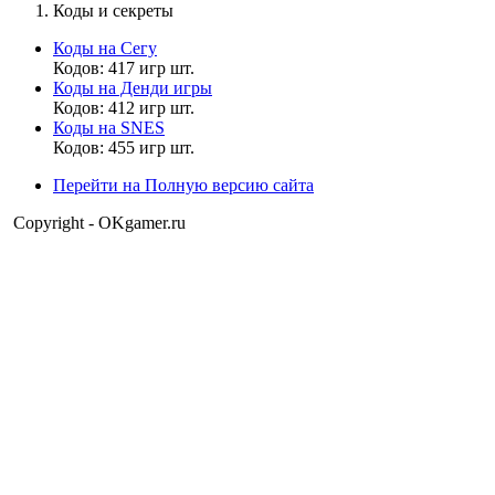
Коды и секреты
Матвей2014
,
Коды на Сегу
ну и играй фури фембой
Кодов: 417 игр шт.
Коды на Денди игры
Кодов: 412 игр шт.
Матвей2014
Коды на SNES
12:29:08
Кодов: 455 игр шт.
Перейти на Полную версию сайта
MrDoomBringer
,
а я просто буду играть в мегамена.
Copyright - OKgamer.ru
MrDoomBringer
12:18:21
Матвей2014
,
да мне вообще пофигу хоть обматери меня фури фембой я
просто буду играть в дум
Матвей2014
12:16:47