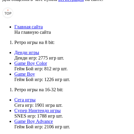
Muhrum
12:32:08
Главная сайта
Матвей, а что такое для тебя жестокие игры? В чем
На главную сайта
проявляется в них жестокость?
Ретро игры на 8 bit:
Денди игры
Muhrum
Денди игр: 2775 игр шт.
12:31:07
Game Boy Color
Гейм Бой игр: 812 игр шт.
Цитата: Матвей2014
Game Boy
должен ли пацан играть в жестокие игры?
Гейм Бой игр: 1226 игр шт.
Ключевое слово тут "должен". Почему кто-то должен играть
Ретро игры на 16-32 bit:
во что-то? Непонятно. По моему - это дело вкуса и желания.
Конечно, может быть и так, что был какой-то договор с кем-то
Сега игры
- ну это все же немного другое.
Сега игр: 1901 игра шт.
Супер Нинтендо игры
SNES игр: 1788 игр шт.
Game Boy Advance
MrDoomBringer
Гейм Бой игр: 2106 игр шт.
12:29:29