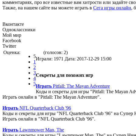
комментариях, про все известные вам хитрости или задайте св
Также, на нашем сайте вы можете играть в
Сега игры онлайн
, 
Вконтакте
Одноклассники
Мой мир
Facebook
Twitter
Оценка:
(голосов:
2
)
5
Играли: 1971 Дата:
2017-12-29 15:00
1
2
3
Секреты для похожих игр
4
5
Играть
Pitfall: The Mayan Adventure
Коды и секреты для игры "Pitfall: The Mayan A
Играть онлайн в "Pitfall: The Mayan Adventure".
Играть
NFL Quarterback Club '96
Коды и секреты для игры "NFL Quarterback Club '96" на Супер
Играть онлайн в "NFL Quarterback Club '96".
Играть
Lawnmower Man, The
Коды и секреты для игры "Lawnmower Man, The" на Супер Нин