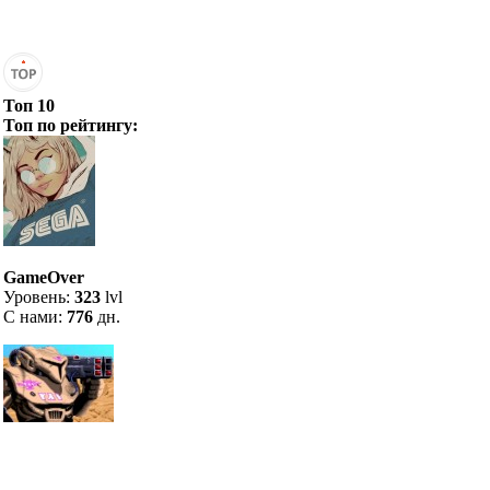
Топ 10
Топ по рейтингу:
GameOver
Уровень:
323
lvl
С нами:
776
дн.