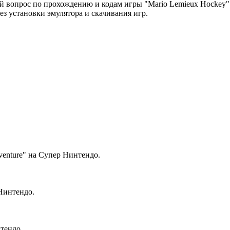
ой вопрос по прохождению и кодам игры "Mario Lemieux Hockey"
без установки эмулятора и скачивания игр.
dventure" на Супер Нинтендо.
 Нинтендо.
тендо.