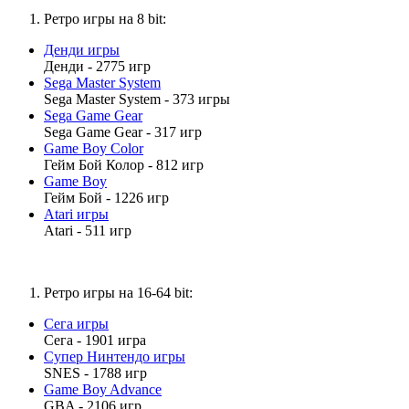
Ретро игры на
8 bit
:
Денди игры
Денди - 2775 игр
Sega Master System
Sega Master System - 373 игры
Sega Game Gear
Sega Game Gear - 317 игр
Game Boy Color
Гейм Бой Колор - 812 игр
Game Boy
Гейм Бой - 1226 игр
Atari игры
Atari - 511 игр
Ретро игры на
16-64 bit
:
Сега игры
Сега - 1901 игра
Супер Нинтендо игры
SNES - 1788 игр
Game Boy Advance
GBA - 2106 игр