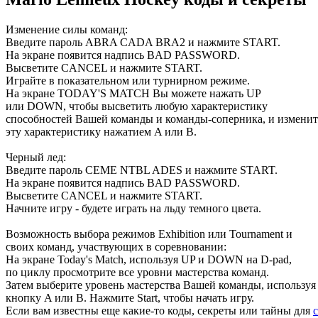
Изменение силы команд:
Введите пароль ABRA CADA BRA2 и нажмите START.
На экране появится надпись BAD PASSWORD.
Высветите CANCEL и нажмите START.
Играйте в показательном или турнирном режиме.
На экране TODAY'S MATCH Вы можете нажать UP
или DOWN, чтобы высветить любую характеристику
способностей Вашей команды и команды-соперника, и изменит
эту характеристику нажатием A или B.
Черный лед:
Введите пароль CEME NTBL ADES и нажмите START.
На экране появится надпись BAD PASSWORD.
Высветите CANCEL и нажмите START.
Начните игру - будете играть на льду темного цвета.
Возможность выбора режимов Exhibition или Tournament и
своих команд, участвующих в соревновании:
На экране Today's Match, используя UP и DOWN на D-pad,
по циклу просмотрите все уровни мастерства команд.
Затем выберите уровень мастерства Вашей команды, используя
кнопку A или B. Нажмите Start, чтобы начать игру.
Если вам известны еще какие-то коды, секреты или тайны для