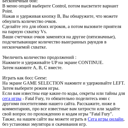
Бесконечный бой:
В меню опций выберите Control, потом высветите вариант
Point.
Нажав и удерживая кнопку В, Вы обнаружите, что можете
обнулить количество очков.
Сделайте это для обоих игроков, а потом вызовите приятеля
на парную схватку Vs.
Ваши счетчики очков заменятся на другие (пятизначные),
подсчитывающие количество выигранных раундов в
нескончаемой схватке.
Увеличить количество продолжений :
Нажмите и удерживайте UP на экране CONTINUE.
Затем нажмите A, B, C вместе.
Играть как босс Geese:
На экране GAME SELECTION нажмите и удерживайте LEFT.
Затем выберите режим игры.
Если вам известны еще какие-то коды, секреты или тайны для
сега игры
- Fatal Fury, то обязательно поделитесь ими с
другими посетителями нашего сайта. Расскажите, ниже в
комментариях, про все известные вам хитрости или задайте
свой вопрос по прохождению и кодам игры "Fatal Fury".
Также, на нашем сайте вы можете играть в
Сега игры онлайн
,
без установки эмулятора и скачивания игр.