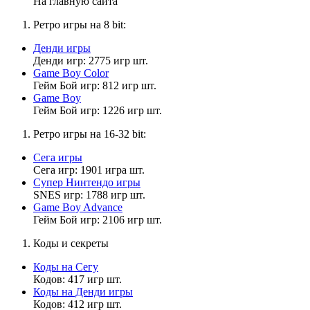
На главную сайта
УХОДИ ОТ МЕНЯ ПОДАЛЬШЕ
Ретро игры на 8 bit:
Денди игры
MrDoomBringer
Денди игр: 2775 игр шт.
17:43:48
Game Boy Color
Гейм Бой игр: 812 игр шт.
Матвей2014
,
Game Boy
ЭТО НЕ ГЛУПАЯ А СЕРЬЕЗНАЯ ПРИЧИНА... ТАКИЕ
Гейм Бой игр: 1226 игр шт.
ЛЮДИ НЕ ДОСТОЙНЫ СЛОВА ПАЦАН И ДАЖЕ НЕ
ДОСТОЙНЫ СЛОВА МАЛЬЧИК...
Ретро игры на 16-32 bit:
Сега игры
Сега игр: 1901 игра шт.
Матвей2014
Супер Нинтендо игры
17:39:32
SNES игр: 1788 игр шт.
Game Boy Advance
MrDoomBringer
,
Гейм Бой игр: 2106 игр шт.
это глупая причина. и что что я фембой?
Коды и секреты
Коды на Сегу
MrDoomBringer
Кодов: 417 игр шт.
17:37:24
Коды на Денди игры
Кодов: 412 игр шт.