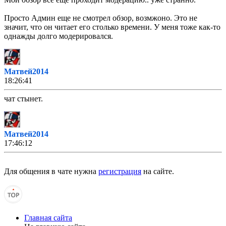
Просто Админ еще не смотрел обзор, возмжоно. Это не
значит, что он читает его столько времени. У меня тоже как-то
однажды долго модерировался.
Матвей2014
18:26:41
чат стынет.
Матвей2014
17:46:12
MrDoomBringer
,
ну ладно. это я понял...
Для общения в чате нужна
регистрация
на сайте.
MrDoomBringer
17:44:26
Главная сайта