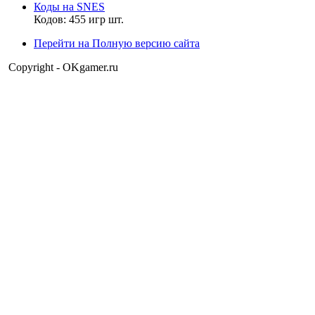
Матвей2014
Коды на SNES
,
ГЛУПОЙ ПРИЧИНЕ???? ТЫ ИЗДЕВАЕШЬСЯ НАДО
Кодов: 455 игр шт.
МНОЙ??
Перейти на Полную версию сайта
Copyright - OKgamer.ru
Матвей2014
17:32:40
Мой обзор всё ещё проходит модерацию.. уже странно.
Матвей2014
17:26:23
MrDoomBringer
,
ну пожалуйста. как дружба может разрушиться в один день и
по такой глупой причине?
MrDoomBringer
17:22:58