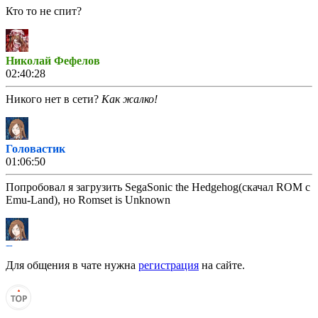
Кто то не спит?
Николай Фефелов
02:40:28
Никого нет в сети?
Как жалко!
Головастик
01:06:50
Попробовал я загрузить SegaSonic the Hedgehog(скачал ROM с
Emu-Land), но Romset is Unknown
Головастик
00:12:12
Для общения в чате нужна
регистрация
на сайте.
Матвей2014
,
Я тебя в книжечку запишу!