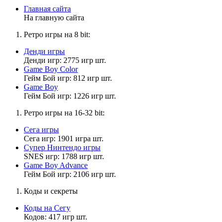
Ёжик(из Смешариков)
Главная сайта
На главную сайта
Ретро игры на 8 bit:
Дэволюциский
22:16:52
Денди игры
Денди игр: 2775 игр шт.
А ладно. Я спать.
Game Boy Color
Гейм Бой игр: 812 игр шт.
Game Boy
Гейм Бой игр: 1226 игр шт.
Матвей2014
22:14:52
Ретро игры на 16-32 bit:
Дэволюциский
,
Сега игры
Где? Почему?
Сега игр: 1901 игра шт.
Супер Нинтендо игры
SNES игр: 1788 игр шт.
Game Boy Advance
Дэволюциский
Гейм Бой игр: 2106 игр шт.
22:13:11
Коды и секреты
Скука.
Коды на Сегу
Кодов: 417 игр шт.