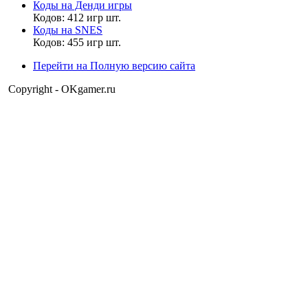
Коды на Денди игры
Дэволюциский
Кодов: 412 игр шт.
22:02:42
Коды на SNES
Кодов: 455 игр шт.
Ясно.
Перейти на Полную версию сайта
Copyright - OKgamer.ru
Матвей2014
21:47:37
Моя книжечка делится на четыре списка. Белый. Люди
застрахованы от попадания в другие списки. Серый. Люди не
застрахованы от попадания. Черный. Кандидаты на попадание
в следующий список. Чернейший. Люди которые в книжечке.
Самая жесткая мера и список.
Матвей2014
21:42:37
Дэволюциский
,
Я же сказал. Можно сделать заявку на внесение в белый
список.