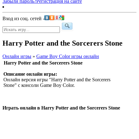
Забыли пароль?
Регистрация на сайте
Вход из соц. сетей -
Harry Potter and the Sorcerers Stone
Онлайн игры
»
Game Boy Color игры онлайн
Harry Potter and the Sorcerers Stone
Описание онлайн игры:
Онлайн версия игры "Harry Potter and the Sorcerers
Stone" с консоли Game Boy Color.
Играть онлайн в Harry Potter and the Sorcerers Stone