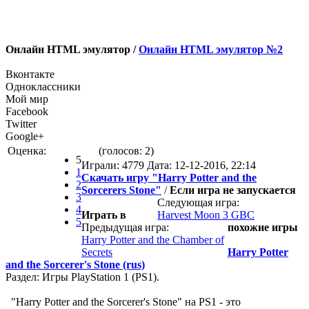
Онлайн HTML эмулятор /
Онлайн HTML эмулятор №2
Вконтакте
Одноклассники
Мой мир
Facebook
Twitter
Google+
Оценка:
(голосов:
2
)
5
Играли: 4779 Дата:
12-12-2016, 22:14
1
Скачать игру "Harry Potter and the
2
Sorcerers Stone"
/
Если игра не запускается
3
Следующая игра:
4
Играть в
Harvest Moon 3 GBC
5
Предыдущая игра:
похожие игры
Harry Potter and the Chamber of
Secrets
Harry Potter
and the Sorcerer's Stone (rus)
Раздел: Игры PlayStation 1 (PS1).
"Harry Potter and the Sorcerer's Stone" на PS1 - это