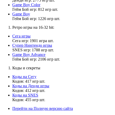
Денди игр: 2775 игр шт.
Game Boy Color
Ну, это наверное уже целая война.
Гейм Бой игр: 812 игр шт.
Game Boy
Гейм Бой игр: 1226 игр шт.
Матвей2014
Ретро игры на 16-32 bit:
14:20:35
Сега игры
MrDoomBringer
,
Сега игр: 1901 игра шт.
на что ты обиделся на столько сильно? что не хочешь
Супер Нинтендо игры
мириться
SNES игр: 1788 игр шт.
Game Boy Advance
Гейм Бой игр: 2106 игр шт.
MrDoomBringer
Коды и секреты
14:19:02
Коды на Сегу
Кодов: 417 игр шт.
Матвей2014
,
Коды на Денди игры
не подлизывайся я прекрасно понимаю к чему ты ведешь
Кодов: 412 игр шт.
Коды на SNES
Кодов: 455 игр шт.
Перейти на Полную версию сайта
Матвей2014
13:45:55