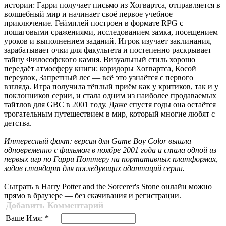
истории: Гарри получает письмо из Хогвартса, отправляется в
волшебный мир и начинает своё первое учебное
приключение. Геймплей построен в формате RPG с
пошаговыми сражениями, исследованием замка, посещением
уроков и выполнением заданий. Игрок изучает заклинания,
зарабатывает очки для факультета и постепенно раскрывает
тайну Философского камня. Визуальный стиль хорошо
передаёт атмосферу книги: коридоры Хогвартса, Косой
переулок, Запретный лес — всё это узнаётся с первого
взгляда. Игра получила тёплый приём как у критиков, так и у
поклонников серии, и стала одним из наиболее продаваемых
тайтлов для GBC в 2001 году. Даже спустя годы она остаётся
трогательным путешествием в мир, который многие любят с
детства.
Интересный факт: версия для Game Boy Color вышла
одновременно с фильмом в ноябре 2001 года и стала одной из
первых игр по Гарри Поттеру на портативных платформах,
задав стандарт для последующих адаптаций серии.
Сыграть в Harry Potter and the Sorcerer's Stone онлайн можно
прямо в браузере — без скачивания и регистрации.
Добавить Комментарий
Ваше Имя: *