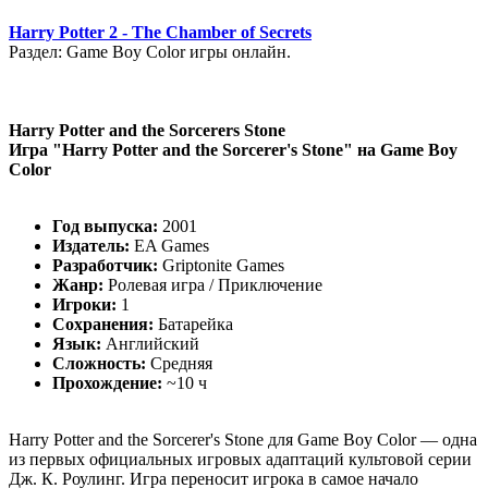
Harry Potter 2 - The Chamber of Secrets
Раздел: Game Boy Color игры онлайн.
Harry Potter and the Sorcerers Stone
Игра "Harry Potter and the Sorcerer's Stone" на Game Boy
Color
Год выпуска:
2001
Издатель:
EA Games
Разработчик:
Griptonite Games
Жанр:
Ролевая игра / Приключение
Игроки:
1
Сохранения:
Батарейка
Язык:
Английский
Сложность:
Средняя
Прохождение:
~10 ч
Harry Potter and the Sorcerer's Stone для Game Boy Color — одна
из первых официальных игровых адаптаций культовой серии
Дж. К. Роулинг. Игра переносит игрока в самое начало