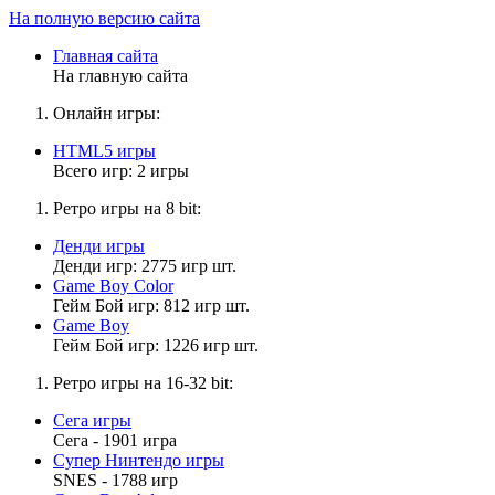
На полную версию сайта
Главная сайта
На главную сайта
Онлайн игры:
HTML5 игры
Всего игр: 2 игры
Ретро игры на 8 bit:
Денди игры
Денди игр: 2775 игр шт.
Game Boy Color
Гейм Бой игр: 812 игр шт.
Game Boy
Гейм Бой игр: 1226 игр шт.
Ретро игры на 16-32 bit:
Сега игры
Сега - 1901 игра
Супер Нинтендо игры
SNES - 1788 игр