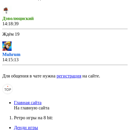
Дэволюциский
14:18:39
Ждём 19
Muhrum
14:15:13
rasta900
,
хорошо.
Для общения в чате нужна
регистрация
на сайте.
Muhrum
14:14:41
Главная сайта
На главную сайта
И такое ощущщение, что звук в игре более приятный, мягкий,
объемный, чем в треках. Но, сейчас это трудно проверить, так
Ретро игры на 8 bit:
как я прошел локацию с 12 треком, а сохранение заменил
другим.
Денди игры