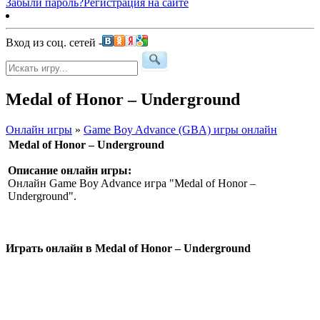
Забыли пароль?
Регистрация на сайте
Вход из соц. сетей -
Medal of Honor – Underground
Онлайн игры
»
Game Boy Advance (GBA) игры онлайн
Medal of Honor – Underground
Описание онлайн игры:
Онлайн Game Boy Advance игра "Medal of Honor –
Underground".
Играть онлайн в Medal of Honor – Underground