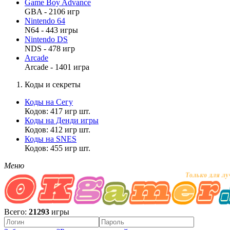
Game Boy Advance
GBA - 2106 игр
Nintendo 64
N64 - 443 игры
Nintendo DS
NDS - 478 игр
Arcade
Arcade - 1401 игра
Коды и секреты
Коды на Сегу
Кодов: 417 игр шт.
Коды на Денди игры
Кодов: 412 игр шт.
Коды на SNES
Кодов: 455 игр шт.
Меню
Всего:
21293
игры