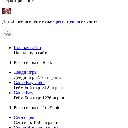
редактирование.
Николай Фефелов
Для общения в чате нужна
регистрация
на сайте.
20:51:05
Матвей2014
,
Извините, пожалуйста, а если в личной переписке, в
Главная сайта
сообщении ПС?
На главную сайта
Ретро игры на 8 bit:
Матвей2014
Денди игры
20:49:06
Денди игр: 2775 игр шт.
Game Boy Color
Николай Фефелов
,
Гейм Бой игр: 812 игр шт.
Мне не хотелось бы распространять личные данные в
Game Boy
Интернете. Могу только дать ссылку на Ютуб. Она у меня в
Гейм Бой игр: 1226 игр шт.
профиле есть.
Ретро игры на 16-32 bit:
Сега игры
Дэволюциский
Сега игр: 1901 игра шт.
20:48:34
Супер Нинтендо игры