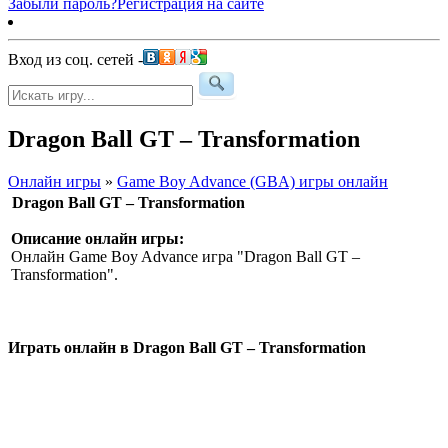
Забыли пароль?
Регистрация на сайте
Вход из соц. сетей -
Dragon Ball GT – Transformation
Онлайн игры
»
Game Boy Advance (GBA) игры онлайн
Dragon Ball GT – Transformation
Описание онлайн игры:
Онлайн Game Boy Advance игра "Dragon Ball GT –
Transformation".
Играть онлайн в Dragon Ball GT – Transformation