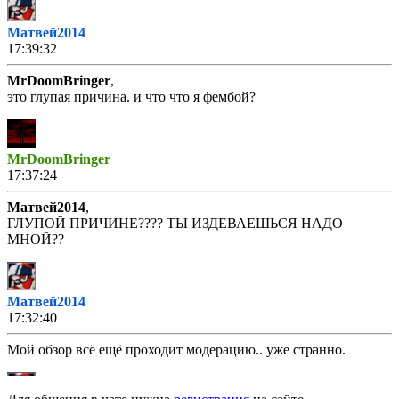
Матвей2014
17:39:32
MrDoomBringer
,
это глупая причина. и что что я фембой?
MrDoomBringer
17:37:24
Матвей2014
,
ГЛУПОЙ ПРИЧИНЕ???? ТЫ ИЗДЕВАЕШЬСЯ НАДО
МНОЙ??
Матвей2014
17:32:40
Мой обзор всё ещё проходит модерацию.. уже странно.