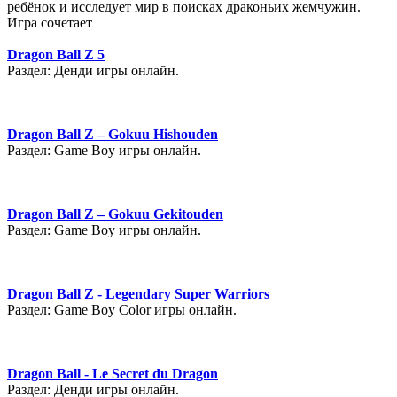
ребёнок и исследует мир в поисках драконьих жемчужин.
Игра сочетает
Dragon Ball Z 5
Раздел: Денди игры онлайн.
Dragon Ball Z – Gokuu Hishouden
Раздел: Game Boy игры онлайн.
Dragon Ball Z – Gokuu Gekitouden
Раздел: Game Boy игры онлайн.
Dragon Ball Z - Legendary Super Warriors
Раздел: Game Boy Color игры онлайн.
Dragon Ball - Le Secret du Dragon
Раздел: Денди игры онлайн.