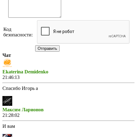
Код
безопасности:
Отправить
Чат
Ekaterina Demidenko
21:46:13
Спасибо Игорь а
Максим Ларионов
21:28:02
И вам