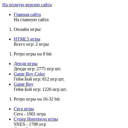
На полную версию сайта
Главная сайта
На главную сайта
Онлайн игры:
HTML5 игры
Всего игр: 2 игры
Ретро игры на 8 bit:
Денди игры
Денди игр: 2775 игр шт.
Game Boy Color
Гейм Бой игр: 812 игр шт.
Game Boy
Гейм Бой игр: 1226 игр шт.
Ретро игры на 16-32 bit:
Сега игры
Сега - 1901 игра
Супер Нинтендо игры
SNES - 1788 игр