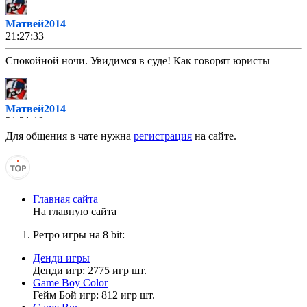
Матвей2014
21:27:33
Спокойной ночи. Увидимся в суде! Как говорят юристы
Матвей2014
21:21:19
Для общения в чате нужна
регистрация
на сайте.
Я записал в Блокнот. Он есть прямо в Админпанели. Удобно.
Матвей2014
Главная сайта
21:16:44
На главную сайта
Николай Фефелов
,
Ретро игры на 8 bit:
Так.... Записал.. Завтра добавлю
Денди игры
Денди игр: 2775 игр шт.
Game Boy Color
Николай Фефелов
Гейм Бой игр: 812 игр шт.
21:14:57