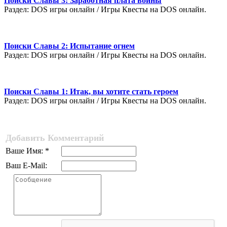
Поиски Славы 3: Заработная плата войны
Раздел: DOS игры онлайн / Игры Квесты на DOS онлайн.
Поиски Славы 2: Испытание огнем
Раздел: DOS игры онлайн / Игры Квесты на DOS онлайн.
Поиски Славы 1: Итак, вы хотите стать героем
Раздел: DOS игры онлайн / Игры Квесты на DOS онлайн.
Добавить Комментарий
Ваше Имя: *
Ваш E-Mail: