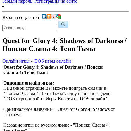
Забыли пароль?
Регистрация на сайте
Вход из соц. сетей -
Quest for Glory 4: Shadows of Darkness /
Поиски Славы 4: Тени Тьмы
Онлайн игры
»
DOS игры онлайн
Quest for Glory 4: Shadows of Darkness / Поиски
Славы 4: Тени Тьмы
Описание онлайн игры:
На данной странице Вы можете поиграть онлайн в
"Поиски Славы 4: Тени Тьмы", одну из игр в разделе
"DOS игры онлайн / Игры Квесты на DOS онлайн".
Оригинальное название - "Quest for Glory 4: Shadows of
Darkness".
Название игры на русском языке - "Поиски Славы 4:
Тени Тьмы".