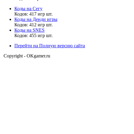
О. Вы уже дали ссылку на ром? Спасибо.
Коды на Сегу
Кодов: 417 игр шт.
Коды на Денди игры
Кодов: 412 игр шт.
Матвей2014
Коды на SNES
21:03:53
Кодов: 455 игр шт.
Николай Фефелов
Перейти на Полную версию сайта
,
Так а на какой консоли она?
Copyright - OKgamer.ru
Николай Фефелов
20:59:47
Матвей2014
,
Chrono Trigger RUS
.
Матвей2014
20:37:14