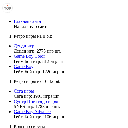
Матвей2014
Главная сайта
21:16:44
На главную сайта
Николай Фефелов
,
Ретро игры на 8 bit:
Так.... Записал.. Завтра добавлю
Денди игры
Денди игр: 2775 игр шт.
Game Boy Color
Николай Фефелов
Гейм Бой игр: 812 игр шт.
21:14:57
Game Boy
Гейм Бой игр: 1226 игр шт.
Матвей2014
,
Цитата: Матвей2014
Ретро игры на 16-32 bit:
на какой консоли
Сега игры
Сега игр: 1901 игра шт.
Super Nintendo
.
Супер Нинтендо игры
SNES игр: 1788 игр шт.
Game Boy Advance
Гейм Бой игр: 2106 игр шт.
Матвей2014
21:05:57
Коды и секреты