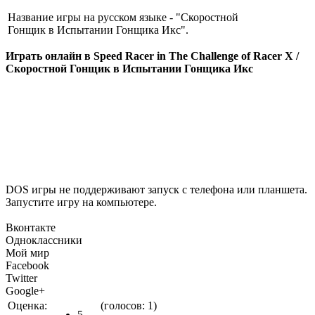
Название игры на русском языке - "Скоростной
Гонщик в Испытании Гонщика Икс".
Играть онлайн в Speed Racer in The Challenge of Racer X /
Скоростной Гонщик в Испытании Гонщика Икс
DOS игры не поддерживают запуск с телефона или планшета.
Запустите игру на компьютере.
Вконтакте
Одноклассники
Мой мир
Facebook
Twitter
Google+
Оценка:
(голосов:
1
)
5