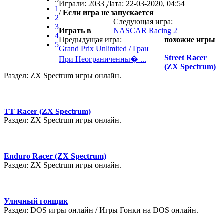
Играли: 2033 Дата:
22-03-2020, 04:54
1
/
Если игра не запускается
2
Следующая игра:
3
Играть в
NASCAR Racing 2
4
Предыдущая игра:
похожие игры
5
Grand Prix Unlimited / Гран
Street Racer
При Неограниченны� ...
(ZX Spectrum)
Раздел: ZX Spectrum игры онлайн.
TT Racer (ZX Spectrum)
Раздел: ZX Spectrum игры онлайн.
Enduro Racer (ZX Spectrum)
Раздел: ZX Spectrum игры онлайн.
Уличный гонщик
Раздел: DOS игры онлайн / Игры Гонки на DOS онлайн.