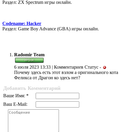
Раздел: ZX Spectrum игры онлайн.
Codename: Hacker
Раздел: Game Boy Advance (GBA) игры онлайн.
Radomir Team
6 июля 2023 13:33 | Комментариев
Статус -
Почему здесь есть этот взлом а оригинального кота
Феликса от Драгон ко здесь нет?
Добавить Комментарий
Ваше Имя: *
Ваш E-Mail: