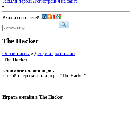
Забыли пароль?
Регистрация на сайте
Вход из соц. сетей -
The Hacker
Онлайн игры
»
Денди игры онлайн
The Hacker
Описание онлайн игры:
Онлайн версия денди игры "The Hacker".
Играть онлайн в The Hacker