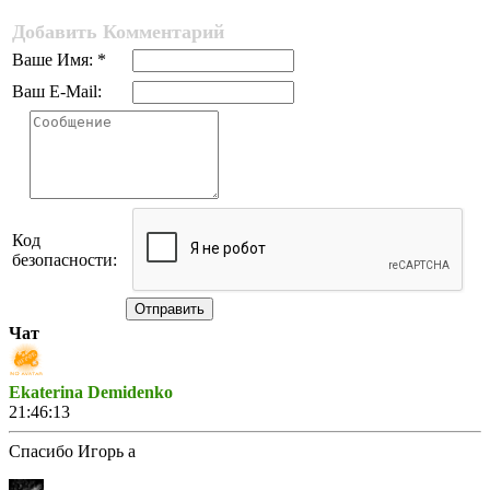
Добавить Комментарий
Ваше Имя: *
Ваш E-Mail:
Код
безопасности:
Отправить
Чат
Ekaterina Demidenko
21:46:13
Спасибо Игорь а