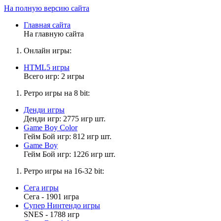
На полную версию сайта
Главная сайта
На главную сайта
Онлайн игры:
HTML5 игры
Всего игр: 2 игры
Ретро игры на 8 bit:
Денди игры
Денди игр: 2775 игр шт.
Game Boy Color
Гейм Бой игр: 812 игр шт.
Game Boy
Гейм Бой игр: 1226 игр шт.
Ретро игры на 16-32 bit:
Сега игры
Сега - 1901 игра
Супер Нинтендо игры
SNES - 1788 игр