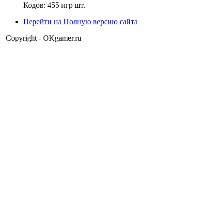
21:03:53
Кодов: 455 игр шт.
Николай Фефелов
Перейти на Полную версию сайта
,
Так а на какой консоли она?
Copyright - OKgamer.ru
Николай Фефелов
20:59:47
Матвей2014
,
Chrono Trigger RUS
.
Матвей2014
20:37:14
Николай Фефелов
,
А какую игру вы хотели добавить? Я могу. добавить
Николай Фефелов