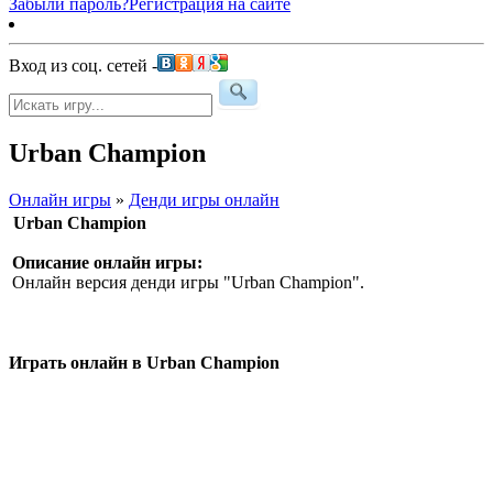
Забыли пароль?
Регистрация на сайте
Вход из соц. сетей -
Urban Champion
Онлайн игры
»
Денди игры онлайн
Urban Champion
Описание онлайн игры:
Онлайн версия денди игры "Urban Champion".
Играть онлайн в Urban Champion