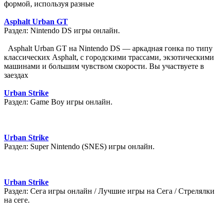
формой, используя разные
Asphalt Urban GT
Раздел: Nintendo DS игры онлайн.
Asphalt Urban GT на Nintendo DS — аркадная гонка по типу
классических Asphalt, с городскими трассами, экзотическими
машинами и большим чувством скорости. Вы участвуете в
заездах
Urban Strike
Раздел: Game Boy игры онлайн.
Urban Strike
Раздел: Super Nintendo (SNES) игры онлайн.
Urban Strike
Раздел: Сега игры онлайн / Лучшие игры на Сега / Стрелялки
на сеге.