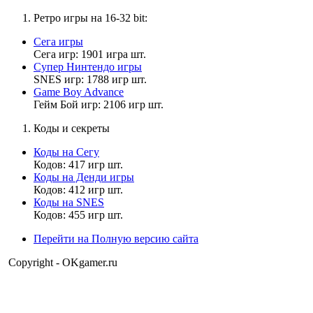
Если кто найдет, буду рад!
Ретро игры на 16-32 bit:
Сега игры
Muhrum
Сега игр: 1901 игра шт.
19:44:44
Супер Нинтендо игры
SNES игр: 1788 игр шт.
Так нигде не смог найти саундтреки к игре Commander Keen
Game Boy Advance
10: Mirror Menace
Гейм Бой игр: 2106 игр шт.
Коды и секреты
Николай Фефелов
Коды на Сегу
19:41:07
Кодов: 417 игр шт.
Коды на Денди игры
Цитата: Muhrum
Кодов: 412 игр шт.
Коды на SNES
Кодов: 455 игр шт.
Перейти на Полную версию сайта
Извините, пожалуйста, перепутал с теми, что были до
установления аватара, наиболее ранними при регистрации.
Copyright - OKgamer.ru
Muhrum