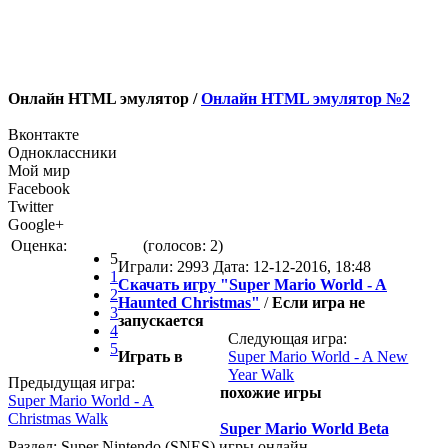
Онлайн HTML эмулятор /
Онлайн HTML эмулятор №2
Вконтакте
Одноклассники
Мой мир
Facebook
Twitter
Google+
Оценка:
(голосов:
2
)
5
Играли: 2993 Дата:
12-12-2016, 18:48
1
Скачать игру "Super Mario World - A
2
Haunted Christmas"
/
Если игра не
3
запускается
4
Следующая игра:
5
Играть в
Super Mario World - A New
Year Walk
Предыдущая игра:
похожие игры
Super Mario World - A
Christmas Walk
Super Mario World Beta
Раздел: Super Nintendo (SNES) игры онлайн.