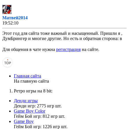
Матвей2014
19:52:10
Этот год для сайта тоже важный и насыщенный. Пришли я ,
ДумБрингер и многие другие. Но есть и обратная сторона: в
этом году юзеры часто ссорились( ну я тоже).
Для общения в чате нужна
регистрация
на сайте.
Матвей2014
19:49:16
Главная сайта
А я сижу на сайте уже 3 или 4 год. зарегистрировался в
На главную сайта
прошлом году.а начал использовать свой профиль( то есть
оставлять комментарии , писать в чат и т.д.) только летом
Ретро игры на 8 bit:
этого года.
Денди игры
Денди игр: 2775 игр шт.
Game Boy Color
Muhrum
Гейм Бой игр: 812 игр шт.
19:45:28
Game Boy
Гейм Бой игр: 1226 игр шт.