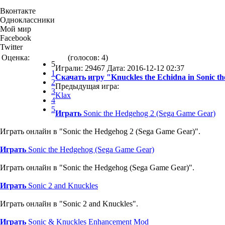
Вконтакте
Одноклассники
Мой мир
Facebook
Twitter
Оценка:
(голосов:
4
)
5
Играли: 29467 Дата:
2016-12-12 02:37
1
Скачать игру "Knuckles the Echidna in Sonic t
2
Предыдущая игра:
3
Klax
4
5
Играть
Sonic the Hedgehog 2 (Sega Game Gear)
Играть онлайн в "Sonic the Hedgehog 2 (Sega Game Gear)".
Играть
Sonic the Hedgehog (Sega Game Gear)
Играть онлайн в "Sonic the Hedgehog (Sega Game Gear)".
Играть
Sonic 2 and Knuckles
Играть онлайн в "Sonic 2 and Knuckles".
Играть
Sonic & Knuckles Enhancement Mod