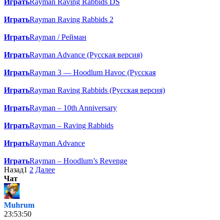
Играть
Rayman Raving Rabbids DS
Играть
Rayman Raving Rabbids 2
Играть
Rayman / Рейман
Играть
Rayman Advance (Русская версия)
Играть
Rayman 3 — Hoodlum Havoc (Русская
Играть
Rayman Raving Rabbids (Русская версия)
Играть
Rayman – 10th Anniversary
Играть
Rayman – Raving Rabbids
Играть
Rayman Advance
Играть
Rayman – Hoodlum’s Revenge
Назад
1
2
Далее
Чат
Muhrum
23:53:50