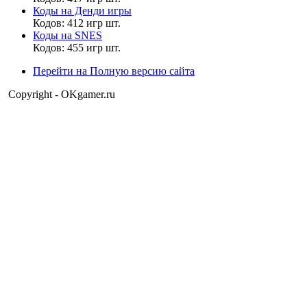
Коды на Денди игры
Кодов: 412 игр шт.
Коды на SNES
Матвей2014
Кодов: 455 игр шт.
21:28:26
Перейти на Полную версию сайта
MrDoomBringer
,
Copyright - OKgamer.ru
Ладно. Смейся сколько тебе захочется. Пожалуйста.
MrDoomBringer
21:27:15
Матвей2014
,
Я уже плачу что не знаю таких слов((((