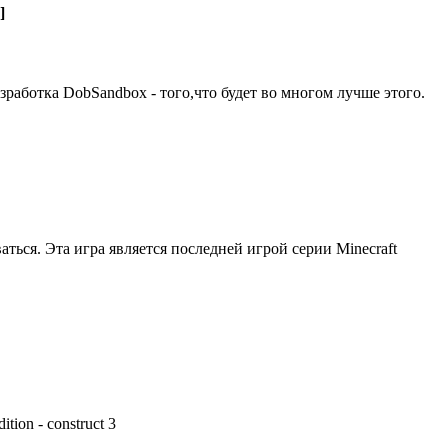
]
азработка DobSandbox - того,что будет во многом лучше этого.
ваться. Эта игра является последней игрой серии Minecraft
ition - construct 3