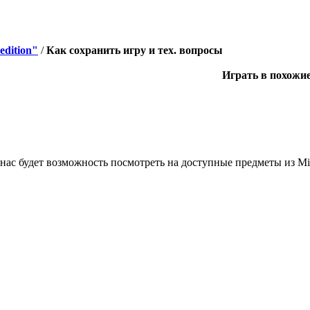
edition"
/
Как сохранить игру и тех. вопросы
Играть в похожи
 у нас будет возможность посмотреть на доступные предметы из M