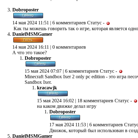
Dobroposter
14 мая 2024 11:51 | 6 комментариев
Статус -
Как ты можешь говорить так о игре, которая является одно
DanielMSMGamer
14 мая 2024 16:11 | 0 комментариев
А что это такое?
Dobroposter
15 мая 2024 07:07 | 6 комментариев
Статус -
Minecraft Sandbox Ixer 2 only pc edition - это игра 
Sandbox Ixer.
kracawjk
15 мая 2024 16:02 | 18 комментариев
Статус -
на каком движке делал игру
Dobroposter
17 мая 2024 11:53 | 6 комментариев
Статус
Движок, который был использован в создании 
DanielMSMGamer