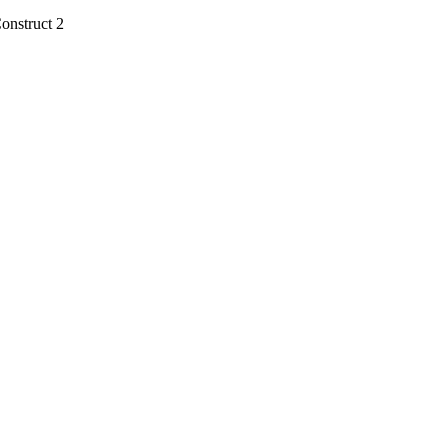
onstruct 2