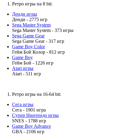
Ретро игры на
8 bit
:
Денди игры
Денди - 2775 игр
Sega Master System
Sega Master System - 373 игры
Sega Game Gear
Sega Game Gear - 317 игр
Game Boy Color
Гейм Бой Колор - 812 игр
Game Boy
Гейм Бой - 1226 игр
Atari игры
Atari - 511 игр
Ретро игры на
16-64 bit
:
Сега игры
Сега - 1901 игра
Супер Нинтендо игры
SNES - 1788 игр
Game Boy Advance
GBA - 2106 игр