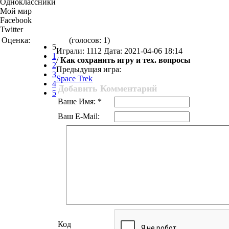
Одноклассники
Мой мир
Facebook
Twitter
Оценка:
(голосов:
1
)
5
Играли: 1112 Дата:
2021-04-06 18:14
1
/
Как сохранить игру и тех. вопросы
2
Предыдущая игра:
3
Space Trek
4
Добавить Комментарий
5
Ваше Имя: *
Ваш E-Mail:
Код