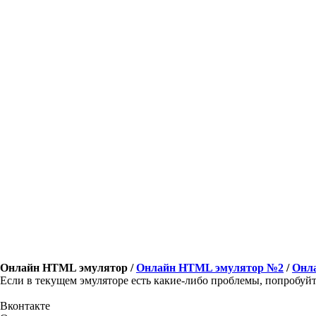
Онлайн HTML эмулятор /
Онлайн HTML эмулятор №2
/
Онл
Если в текущем эмуляторе есть какие-либо проблемы, попробуйт
Вконтакте