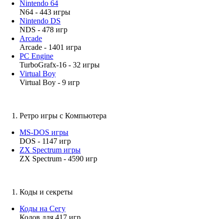
Nintendo 64
N64 - 443 игры
Nintendo DS
NDS - 478 игр
Arcade
Arcade - 1401 игра
PC Engine
TurboGrafx-16 - 32 игры
Virtual Boy
Virtual Boy - 9 игр
Ретро игры с Компьютера
MS-DOS игры
DOS - 1147 игр
ZX Spectrum игры
ZX Spectrum - 4590 игр
Коды и секреты
Коды на Сегу
Кодов для 417 игр