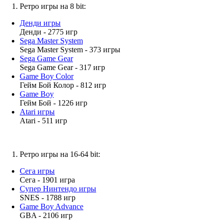
Ретро игры на
8 bit
:
Денди игры
Денди - 2775 игр
Sega Master System
Sega Master System - 373 игры
Sega Game Gear
Sega Game Gear - 317 игр
Game Boy Color
Гейм Бой Колор - 812 игр
Game Boy
Гейм Бой - 1226 игр
Atari игры
Atari - 511 игр
Ретро игры на
16-64 bit
:
Сега игры
Сега - 1901 игра
Супер Нинтендо игры
SNES - 1788 игр
Game Boy Advance
GBA - 2106 игр