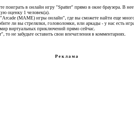
 поиграть в онлайн игру "Spatter" прямо в окне браузера. В не
окую оценку
1
человек(а).
е "Arcade (MAME) игры онлайн", где вы сможете найти еще мног
ите ли вы стрелялки, головоломки, или аркады - у нас есть игр
 мир виртуальных приключений прямо сейчас.
r", то не забудьте оставить свои впечатления в комментариях.
Реклама