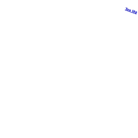
Топ 100