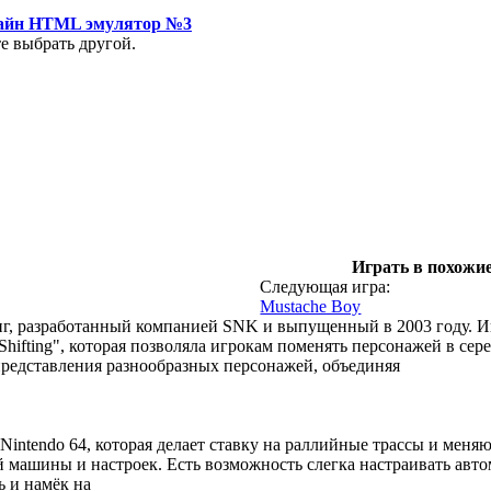
айн HTML эмулятор №3
е выбрать другой.
Играть в похожи
Следующая игра:
Mustache Boy
нг, разработанный компанией SNK и выпущенный в 2003 году. Игр
hifting", которая позволяла игрокам поменять персонажей в сер
 представления разнообразных персонажей, объединяя
Nintendo 64, которая делает ставку на раллийные трассы и меня
 машины и настроек. Есть возможность слегка настраивать авто
ь и намёк на