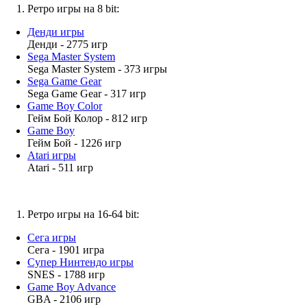
Ретро игры на
8 bit
:
Денди игры
Денди - 2775 игр
Sega Master System
Sega Master System - 373 игры
Sega Game Gear
Sega Game Gear - 317 игр
Game Boy Color
Гейм Бой Колор - 812 игр
Game Boy
Гейм Бой - 1226 игр
Atari игры
Atari - 511 игр
Ретро игры на
16-64 bit
:
Сега игры
Сега - 1901 игра
Супер Нинтендо игры
SNES - 1788 игр
Game Boy Advance
GBA - 2106 игр