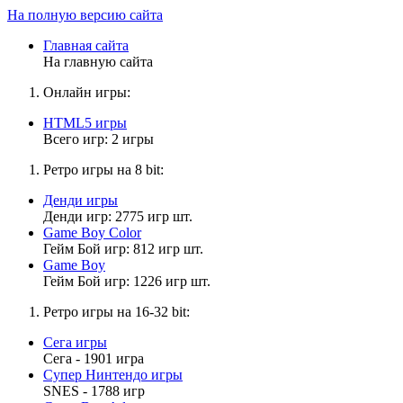
На полную версию сайта
Главная сайта
На главную сайта
Онлайн игры:
HTML5 игры
Всего игр: 2 игры
Ретро игры на 8 bit:
Денди игры
Денди игр: 2775 игр шт.
Game Boy Color
Гейм Бой игр: 812 игр шт.
Game Boy
Гейм Бой игр: 1226 игр шт.
Ретро игры на 16-32 bit:
Сега игры
Сега - 1901 игра
Супер Нинтендо игры
SNES - 1788 игр