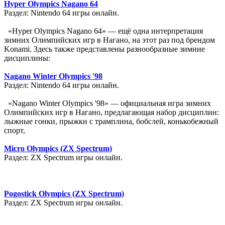
Hyper Olympics Nagano 64
Раздел: Nintendo 64 игры онлайн.
«Hyper Olympics Nagano 64» — ещё одна интерпретация
зимних Олимпийских игр в Нагано, на этот раз под брендом
Konami. Здесь также представлены разнообразные зимние
дисциплины:
Nagano Winter Olympics '98
Раздел: Nintendo 64 игры онлайн.
«Nagano Winter Olympics '98» — официальная игра зимних
Олимпийских игр в Нагано, предлагающая набор дисциплин:
лыжные гонки, прыжки с трамплина, бобслей, конькобежный
спорт,
Micro Olympics (ZX Spectrum)
Раздел: ZX Spectrum игры онлайн.
Pogostick Olympics (ZX Spectrum)
Раздел: ZX Spectrum игры онлайн.