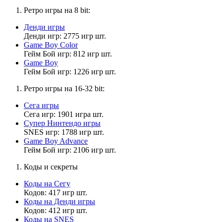
Скорее один человек. С никнеймом сайта. Он сайт или
человек? Загадка.
Ретро игры на 8 bit:
Денди игры
Денди игр: 2775 игр шт.
Матвей2014
Game Boy Color
08:26:00
Гейм Бой игр: 812 игр шт.
Game Boy
мне всегда было интересно. вот есть один аккаунт OkGamer с
Гейм Бой игр: 1226 игр шт.
рангом АдминистраторЫ. но: это один человек или
несколько? но мне кажется что это один человек...
Ретро игры на 16-32 bit:
Сега игры
Сега игр: 1901 игра шт.
Матвей2014
Супер Нинтендо игры
08:22:57
SNES игр: 1788 игр шт.
Game Boy Advance
Я посмотрел в админпанели статистику сайта. и там целых
Гейм Бой игр: 2106 игр шт.
1912 новостей , которые ожидают проверки. 1912 ! куда
Коды и секреты
Админ смотрит?
Коды на Сегу
Кодов: 417 игр шт.
Коды на Денди игры
Матвей2014
Кодов: 412 игр шт.
08:09:20
Коды на SNES