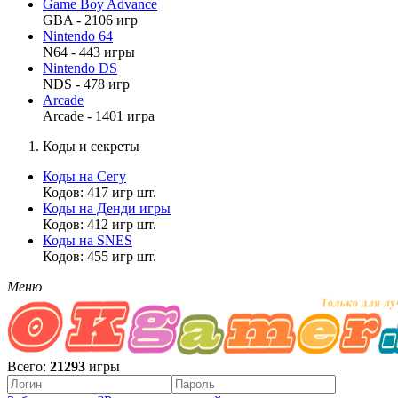
Game Boy Advance
GBA - 2106 игр
Nintendo 64
N64 - 443 игры
Nintendo DS
NDS - 478 игр
Arcade
Arcade - 1401 игра
Коды и секреты
Коды на Сегу
Кодов: 417 игр шт.
Коды на Денди игры
Кодов: 412 игр шт.
Коды на SNES
Кодов: 455 игр шт.
Меню
Всего:
21293
игры