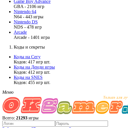
Game Boy Advance
GBA - 2106 игр
Nintendo 64
N64 - 443 игры
Nintendo DS
NDS - 478 игр
Arcade
Arcade - 1401 игра
Коды и секреты
Коды на Сегу
Кодов: 417 игр шт.
Коды на Денди игры
Кодов: 412 игр шт.
Коды на SNES
Кодов: 455 игр шт.
Меню
Всего:
21293
игры