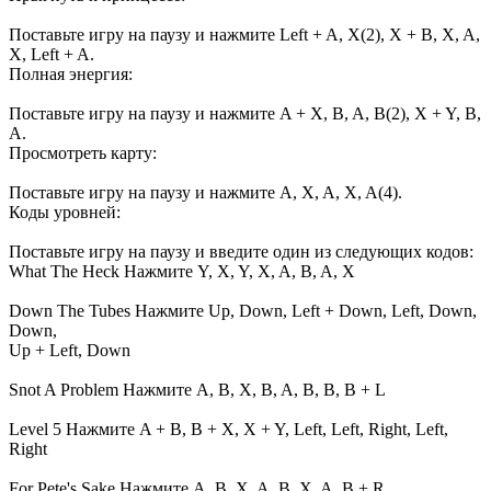
Поставьте игру на паузу и нажмите Left + A, X(2), X + B, X, A,
X, Left + A.
Полная энергия:
Поставьте игру на паузу и нажмите A + X, B, A, B(2), X + Y, B,
A.
Просмотреть карту:
Поставьте игру на паузу и нажмите A, X, A, X, A(4).
Коды уровней:
Поставьте игру на паузу и введите один из следующих кодов:
What The Heck Нажмите Y, X, Y, X, A, B, A, X
Down The Tubes Нажмите Up, Down, Left + Down, Left, Down,
Down,
Up + Left, Down
Snot A Problem Нажмите A, B, X, B, A, B, B, B + L
Level 5 Нажмите A + B, B + X, X + Y, Left, Left, Right, Left,
Right
For Pete's Sake Нажмите A, B, X, A, B, X, A, B + R