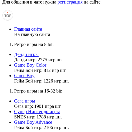
Для общения в чате нужна
регистрация
на сайте.
Матвей2014
11:17:58
и я не кошмарю .я хочу всё восстановить. ответь всего на один
Главная сайта
вопрос.каким образом может разрушить дружба из-за
На главную сайта
непонимания значения какого-либо слова?всего лишь один
вопрос к тебе.
Ретро игры на 8 bit:
Денди игры
Денди игр: 2775 игр шт.
MrDoomBringer
Game Boy Color
11:17:42
Гейм Бой игр: 812 игр шт.
Game Boy
Матвей2014
,
Гейм Бой игр: 1226 игр шт.
ААААА ХВАТИТ ПЕРЕОБУВАТЬСЯ!!!
Ретро игры на 16-32 bit:
Сега игры
MrDoomBringer
Сега игр: 1901 игра шт.
11:17:10
Супер Нинтендо игры
SNES игр: 1788 игр шт.
Матвей2014
,
Game Boy Advance
о нееееет меня опять копируют даже не понимая сути... просто
Гейм Бой игр: 2106 игр шт.