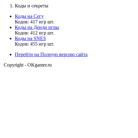
показывая что типо вау я тоже такой крутой и тоже так же
делаю как он!!
Коды и секреты
Коды на Сегу
Кодов: 417 игр шт.
Матвей2014
Коды на Денди игры
11:16:43
Кодов: 412 игр шт.
Коды на SNES
MrDoomBringer
Кодов: 455 игр шт.
,
хотя.. окончательный ответ: я остаюсь.
Перейти на Полную версию сайта
Copyright - OKgamer.ru
MrDoomBringer
11:16:09
Матвей2014
,
опять переобулся... выбирай уже что ты хочешь продолжать
кошмарить меня или наконец то уйдешь как ты и хотел
Матвей2014
11:15:59
все будет хорошо... 6-23-30-15-15-0