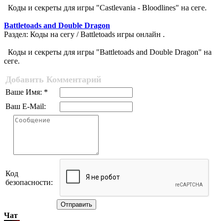
Коды и секреты для игры "Castlevania - Bloodlines" на сеге.
Battletoads and Double Dragon
Раздел: Коды на сегу / Battletoads игры онлайн .
Коды и секреты для игры "Battletoads and Double Dragon" на
сеге.
Добавить Комментарий
Ваше Имя: *
Ваш E-Mail:
Код
безопасности:
Отправить
Чат