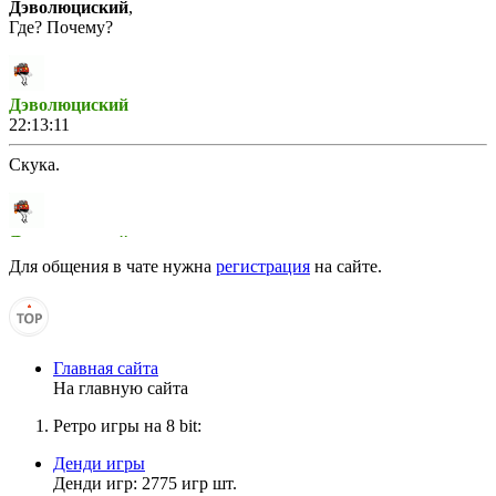
Дэволюциский
,
Где? Почему?
Дэволюциский
22:13:11
Скука.
Дэволюциский
22:02:42
Для общения в чате нужна
регистрация
на сайте.
Ясно.
Главная сайта
Матвей2014
На главную сайта
21:47:37
Ретро игры на 8 bit:
Моя книжечка делится на четыре списка. Белый. Люди
застрахованы от попадания в другие списки. Серый. Люди не
Денди игры
застрахованы от попадания. Черный. Кандидаты на попадание
Денди игр: 2775 игр шт.