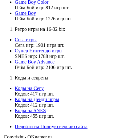
в следующий список. Чернейший. Люди которые в книжечке.
Game Boy Color
Самая жесткая мера и список.
Гейм Бой игр: 812 игр шт.
Game Boy
Гейм Бой игр: 1226 игр шт.
Матвей2014
Ретро игры на 16-32 bit:
21:42:37
Сега игры
Дэволюциский
,
Сега игр: 1901 игра шт.
Я же сказал. Можно сделать заявку на внесение в белый
Супер Нинтендо игры
список.
SNES игр: 1788 игр шт.
Game Boy Advance
Гейм Бой игр: 2106 игр шт.
Дэволюциский
Коды и секреты
21:40:50
Коды на Сегу
Поверь, у меня нету ни на кого обиды. Так что идей нет.
Кодов: 417 игр шт.
Коды на Денди игры
Кодов: 412 игр шт.
Коды на SNES
Матвей2014
Кодов: 455 игр шт.
21:36:37
Перейти на Полную версию сайта
Дэволюциский
,
Copyright - OKgamer.ru
На внесение людей в книжечку и списки.