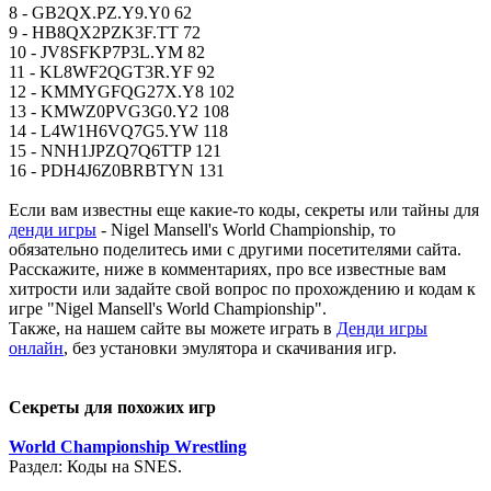
8 - GB2QX.PZ.Y9.Y0 62
9 - HB8QX2PZK3F.TT 72
10 - JV8SFKP7P3L.YM 82
11 - KL8WF2QGT3R.YF 92
12 - KMMYGFQG27X.Y8 102
13 - KMWZ0PVG3G0.Y2 108
14 - L4W1H6VQ7G5.YW 118
15 - NNH1JPZQ7Q6TTP 121
16 - PDH4J6Z0BRBTYN 131
Если вам известны еще какие-то коды, секреты или тайны для
денди игры
- Nigel Mansell's World Championship, то
обязательно поделитесь ими с другими посетителями сайта.
Расскажите, ниже в комментариях, про все известные вам
хитрости или задайте свой вопрос по прохождению и кодам к
игре "Nigel Mansell's World Championship".
Также, на нашем сайте вы можете играть в
Денди игры
онлайн
, без установки эмулятора и скачивания игр.
Секреты для похожих игр
World Championship Wrestling
Раздел: Коды на SNES.