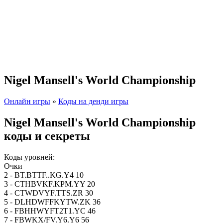
Nigel Mansell's World Championship
Онлайн игры
»
Коды на денди игры
Nigel Mansell's World Championship
коды и секреты
Коды уровней:
Очки
2 - BT.BTTF..KG.Y4 10
3 - CTHBVKF.KPM.YY 20
4 - CTWDVYF.TTS.ZR 30
5 - DLHDWFFKYTW.ZK 36
6 - FBHHWYFT2T1.YC 46
7 - FBWKX/FV.Y6.Y6 56