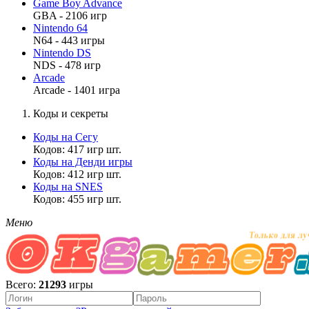
Game Boy Advance
GBA - 2106 игр
Nintendo 64
N64 - 443 игры
Nintendo DS
NDS - 478 игр
Arcade
Arcade - 1401 игра
Коды и секреты
Коды на Сегу
Кодов: 417 игр шт.
Коды на Денди игры
Кодов: 412 игр шт.
Коды на SNES
Кодов: 455 игр шт.
Меню
Всего:
21293
игры