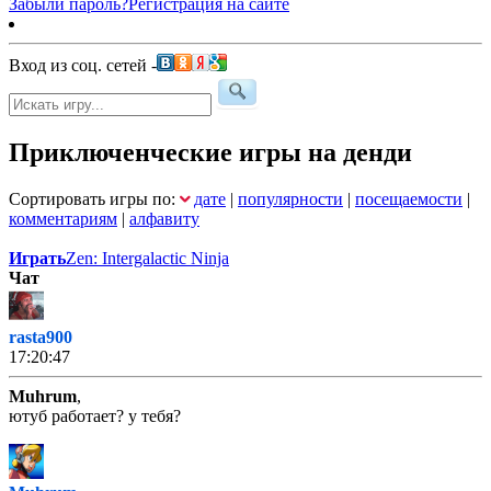
Забыли пароль?
Регистрация на сайте
Вход из соц. сетей -
Приключенческие игры на денди
Сортировать игры по:
дате
|
популярности
|
посещаемости
|
комментариям
|
алфавиту
Играть
Zen: Intergalactic Ninja
Чат
rasta900
17:20:47
Muhrum
,
ютуб работает? у тебя?