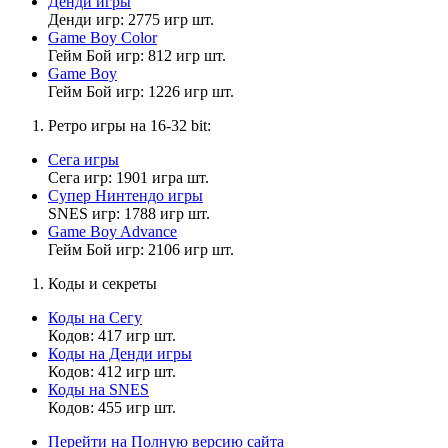
Денди игры
Денди игр: 2775 игр шт.
Матвей2014
Game Boy Color
16:55:47
Гейм Бой игр: 812 игр шт.
Game Boy
Головастик
,
Гейм Бой игр: 1226 игр шт.
Ага. Чат сильно стынет.
Ретро игры на 16-32 bit:
Сега игры
Головастик
Сега игр: 1901 игра шт.
16:37:36
Супер Нинтендо игры
SNES игр: 1788 игр шт.
Матвей2014
,
Game Boy Advance
И даже несмотря на то, что вечер
Гейм Бой игр: 2106 игр шт.
Коды и секреты
Матвей2014
Коды на Сегу
16:17:28
Кодов: 417 игр шт.
Коды на Денди игры
Чат снова стынет.
Кодов: 412 игр шт.
Коды на SNES
Кодов: 455 игр шт.
Матвей2014
Перейти на Полную версию сайта